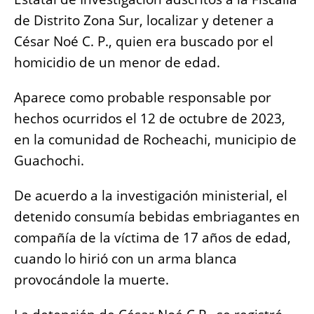
o
p
g
n
de Distrito Zona Sur, localizar y detener a
o
p
er
k
César Noé C. P., quien era buscado por el
k
homicidio de un menor de edad.
Aparece como probable responsable por
hechos ocurridos el 12 de octubre de 2023,
en la comunidad de Rocheachi, municipio de
Guachochi.
De acuerdo a la investigación ministerial, el
detenido consumía bebidas embriagantes en
compañía de la víctima de 17 años de edad,
cuando lo hirió con un arma blanca
provocándole la muerte.