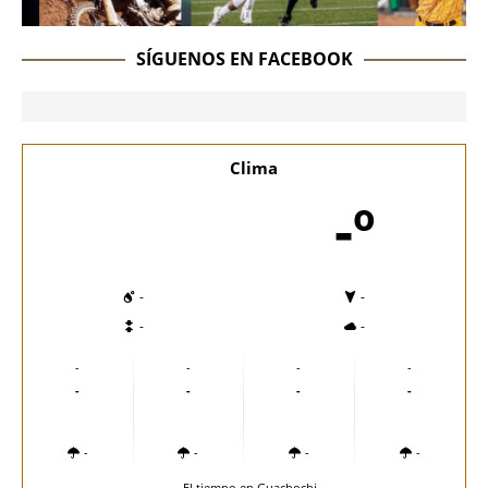
SÍGUENOS EN FACEBOOK
Clima
-º
-
-
-
-
-
-
-
-
-
-
-
-
-
-
-
-
El tiempo en Guachochi