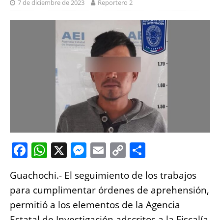
7 de diciembre de 2023
Reportero 2
F
W
X
M
E
C
S
a
h
e
m
o
h
Guachochi.- El seguimiento de los trabajos
c
at
ss
ai
p
a
para cumplimentar órdenes de aprehensión,
e
s
e
l
y
re
permitió a los elementos de la Agencia
b
A
n
Li
Estatal de Investigación adscritos a la Fiscalía