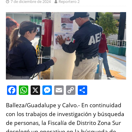
7 de diciembre de 2024
Reportero 2
F
W
X
M
E
C
S
a
h
e
m
o
h
Balleza/Guadalupe y Calvo.- En continuidad
c
at
ss
ai
p
a
con los trabajos de investigación y búsqueda
e
s
e
l
y
re
de personas, la Fiscalía de Distrito Zona Sur
b
A
n
Li
desplegó un operativo en la búsqueda de