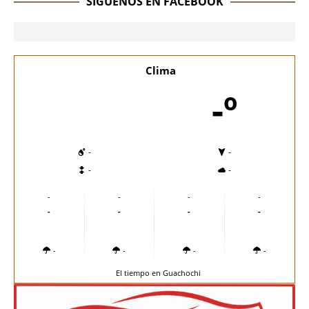
SÍGUENOS EN FACEBOOK
Clima
-º
-
-
-
-
-
-
-
-
-
-
-
-
-
-
-
-
El tiempo en Guachochi