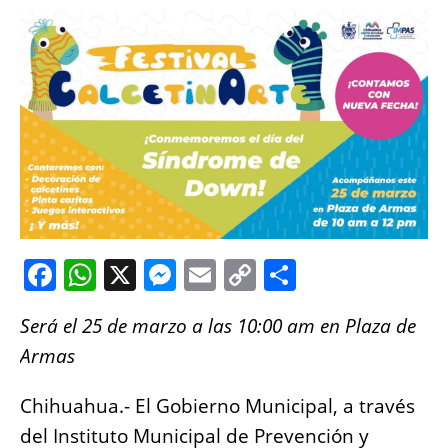
F
W
X
M
E
C
S
a
h
e
m
o
h
Será el 25 de marzo a las 10:00 am en Plaza de
c
at
ss
ai
p
a
Armas
e
s
e
l
y
re
b
A
n
Li
Chihuahua.- El Gobierno Municipal, a través
o
p
g
n
del Instituto Municipal de Prevención y