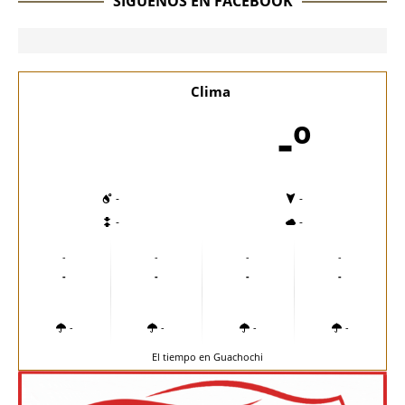
SÍGUENOS EN FACEBOOK
Clima
-º
-
-
-
-
-
-
-
-
-
-
-
-
-
-
-
-
El tiempo en Guachochi