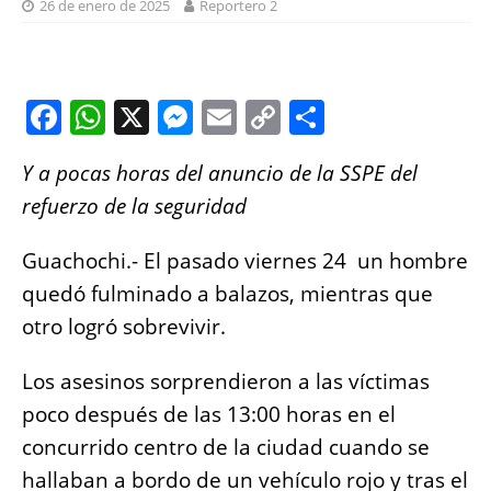
26 de enero de 2025
Reportero 2
F
W
X
M
E
C
S
a
h
e
m
o
h
Y a pocas horas del anuncio de la SSPE del
c
at
ss
ai
p
a
refuerzo de la seguridad
e
s
e
l
y
re
b
A
n
Li
Guachochi.- El pasado viernes 24 un hombre
o
p
g
n
quedó fulminado a balazos, mientras que
o
p
er
k
otro logró sobrevivir.
k
Los asesinos sorprendieron a las víctimas
poco después de las 13:00 horas en el
concurrido centro de la ciudad cuando se
hallaban a bordo de un vehículo rojo y tras el