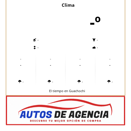
Clima
-º
-
-
-
-
-
-
-
-
-
-
-
-
-
-
-
-
El tiempo en Guachochi