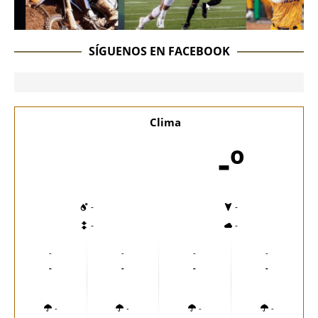
SÍGUENOS EN FACEBOOK
Clima
-º
-
-
-
-
-
-
-
-
-
-
-
-
-
-
-
-