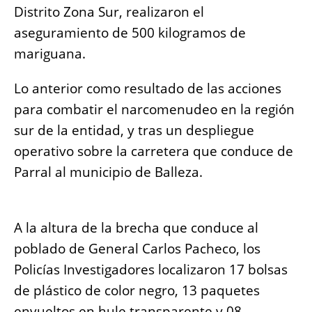
Distrito Zona Sur, realizaron el
o
p
g
n
aseguramiento de 500 kilogramos de
o
p
er
k
mariguana.
k
Lo anterior como resultado de las acciones
para combatir el narcomenudeo en la región
sur de la entidad, y tras un despliegue
operativo sobre la carretera que conduce de
Parral al municipio de Balleza.
A la altura de la brecha que conduce al
poblado de General Carlos Pacheco, los
Policías Investigadores localizaron 17 bolsas
de plástico de color negro, 13 paquetes
envueltos en hule transparente y 08