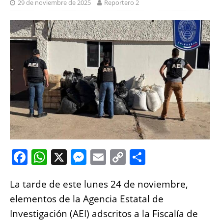
29 de noviembre de 2025
Reportero 2
F
W
X
M
E
C
S
a
h
e
m
o
h
La tarde de este lunes 24 de noviembre,
c
at
ss
ai
p
a
elementos de la Agencia Estatal de
e
s
e
l
y
re
Investigación (AEI) adscritos a la Fiscalía de
b
A
n
Li