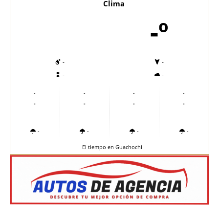
Clima
-º
-
-
-
-
-
-
-
-
-
-
-
-
-
-
-
-
El tiempo en Guachochi