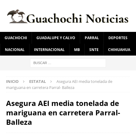
GUACHOCHI
GUADALUPE Y CALVO
PARRAL
DEPORTES
NACIONAL
INTERNACIONAL
MB
SNTE
CHIHUAHUA
INICIO
ESTATAL
Asegura AEI media tonelada de
mariguana en carretera Parral- Balleza
Asegura AEI media tonelada de
mariguana en carretera Parral-
Balleza