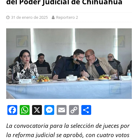
del Poder Judicial de Chihuahua
31 de enero de 2025
Reportero 2
F
W
X
M
E
C
S
a
h
e
m
o
h
La convocatoria para la selección de jueces por
c
at
ss
ai
p
a
la reforma judicial se aprobó, con cuatro votos