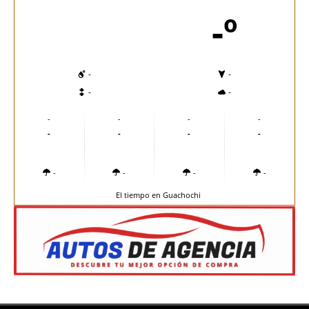
-º
-
-
-
-
-
-
-
-
-
-
-
-
-
-
-
-
El tiempo en Guachochi