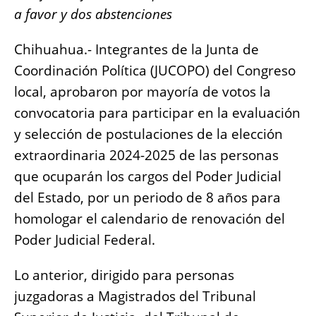
e
s
e
l
y
re
a favor y dos abstenciones
b
A
n
Li
o
p
g
n
Chihuahua.- Integrantes de la Junta de
o
p
er
k
Coordinación Política (JUCOPO) del Congreso
k
local, aprobaron por mayoría de votos la
convocatoria para participar en la evaluación
y selección de postulaciones de la elección
extraordinaria 2024-2025 de las personas
que ocuparán los cargos del Poder Judicial
del Estado, por un periodo de 8 años para
homologar el calendario de renovación del
Poder Judicial Federal.
Lo anterior, dirigido para personas
juzgadoras a Magistrados del Tribunal