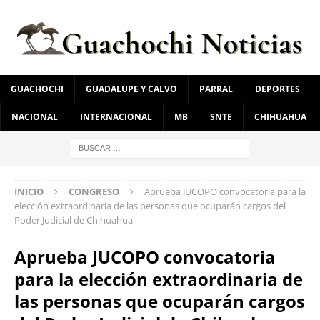
GUACHOCHI
GUADALUPE Y CALVO
PARRAL
DEPORTES
NACIONAL
INTERNACIONAL
MB
SNTE
CHIHUAHUA
INICIO
CONGRESO
Aprueba JUCOPO convocatoria para la
elección extraordinaria de las personas que ocuparán cargos del
Poder Judicial de Chihuahua
Aprueba JUCOPO convocatoria
para la elección extraordinaria de
las personas que ocuparán cargos