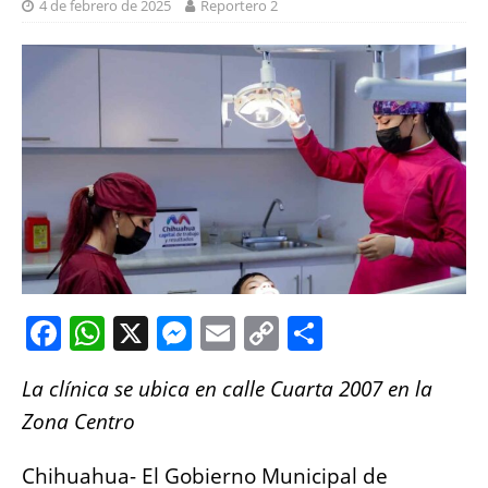
4 de febrero de 2025
Reportero 2
F
W
X
M
E
C
S
a
h
e
m
o
h
La clínica se ubica en calle Cuarta 2007 en la
c
at
ss
ai
p
a
Zona Centro
e
s
e
l
y
re
b
A
n
Li
Chihuahua- El Gobierno Municipal de