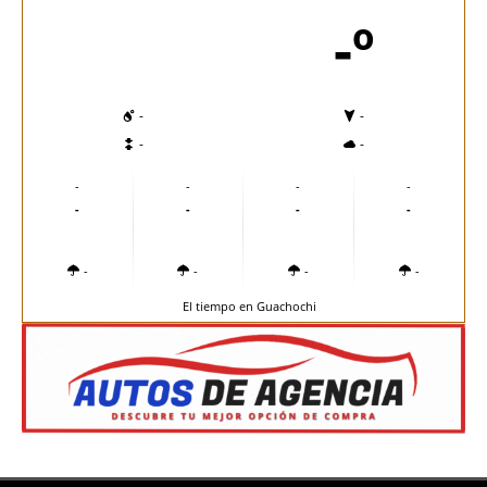
-º
-
-
-
-
-
-
-
-
-
-
-
-
-
-
-
-
El tiempo en Guachochi