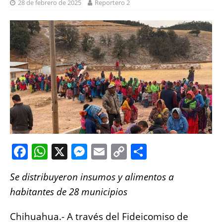
28 de febrero de 2025
Reportero 2
F
W
X
M
E
C
S
a
h
e
m
o
h
Se distribuyeron insumos y alimentos a
c
at
ss
ai
p
a
habitantes de 28 municipios
e
s
e
l
y
re
b
A
n
Li
Chihuahua.- A través del Fideicomiso de