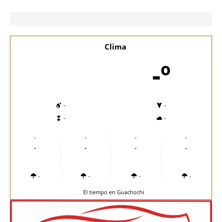
Clima
-º
-
-
-
-
-
-
-
-
-
-
-
-
-
-
-
-
El tiempo en Guachochi