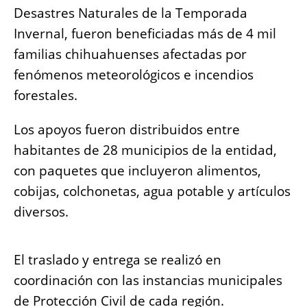
o
p
g
n
Desastres Naturales de la Temporada
o
p
er
k
Invernal, fueron beneficiadas más de 4 mil
k
familias chihuahuenses afectadas por
fenómenos meteorológicos e incendios
forestales.
Los apoyos fueron distribuidos entre
habitantes de 28 municipios de la entidad,
con paquetes que incluyeron alimentos,
cobijas, colchonetas, agua potable y artículos
diversos.
El traslado y entrega se realizó en
coordinación con las instancias municipales
de Protección Civil de cada región.