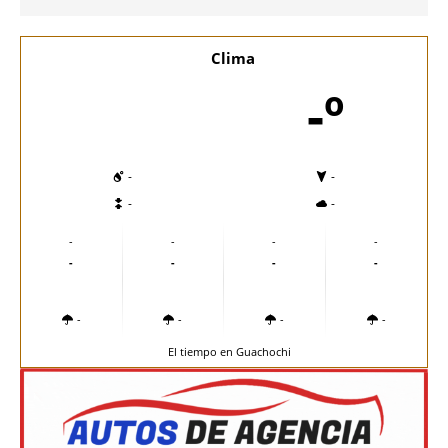
Clima
-º
-
-
-
-
-
-
-
-
-
-
-
-
-
-
-
-
El tiempo en Guachochi