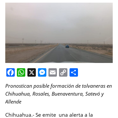
F
W
X
M
E
C
S
a
h
e
m
o
h
Pronostican posible formación de tolvaneras en
c
at
ss
ai
p
a
Chihuahua, Rosales, Buenaventura, Satevó y
e
s
e
l
y
re
Allende
b
A
n
Li
o
p
g
n
Chihuahua.- Se emite una alerta a la