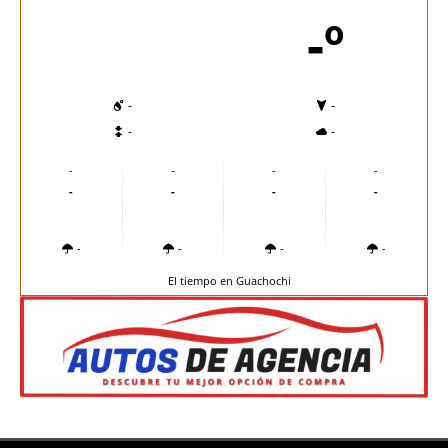
-º
-
-
-
-
-
-
-
-
-
-
-
-
-
-
-
-
El tiempo en Guachochi