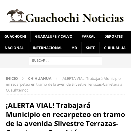
GUACHOCHI
GUADALUPE Y CALVO
PARRAL
DEPORTES
NACIONAL
INTERNACIONAL
MB
SNTE
CHIHUAHUA
INICIO
CHIHUAHUA
¡ALERTA VIAL! Trabajará Municipio
en recarpeteo en tramo de la avenida Silvestre Terrazas-Carretera a
Cuauhtémoc
¡ALERTA VIAL! Trabajará
Municipio en recarpeteo en tramo
de la avenida Silvestre Terrazas-