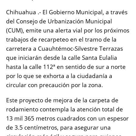
e
s
e
l
y
re
b
A
n
Li
Chihuahua .- El Gobierno Municipal, a través
o
p
g
n
del Consejo de Urbanización Municipal
o
p
er
k
(CUM), emite una alerta vial por los próximos
k
trabajos de recarpeteo en el tramo de la
carretera a Cuauhtémoc-Silvestre Terrazas
que iniciarán desde la calle Santa Eulalia
hasta la calle 112ª en sentido de sur a norte
por lo que se exhorta a la ciudadanía a
circular con precaución por la zona.
Este proyecto de mejora de la carpeta de
rodamiento contempla la atención total de
13 mil 365 metros cuadrados con un espesor
de 3.5 centímetros, para asegurar una