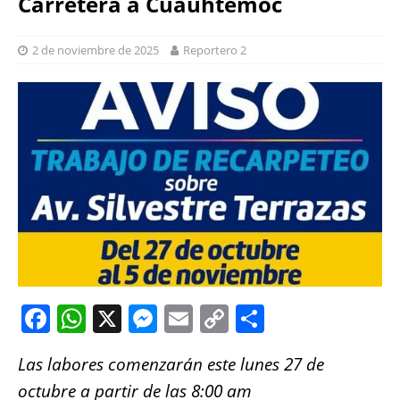
Carretera a Cuauhtémoc
2 de noviembre de 2025
Reportero 2
F
W
X
M
E
C
S
a
h
e
m
o
h
Las labores comenzarán este lunes 27 de
c
at
ss
ai
p
a
octubre a partir de las 8:00 am