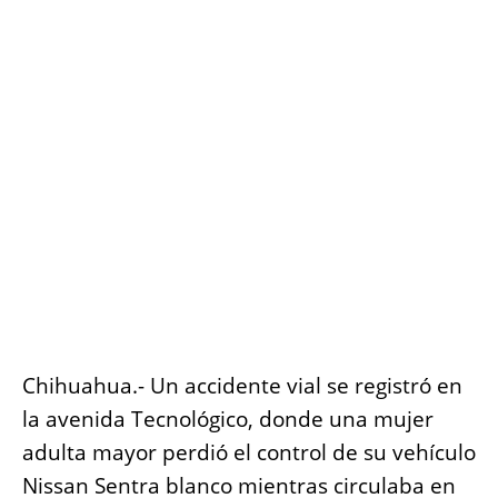
o
p
g
n
o
p
er
k
k
Chihuahua.- Un accidente vial se registró en
la avenida Tecnológico, donde una mujer
adulta mayor perdió el control de su vehículo
Nissan Sentra blanco mientras circulaba en