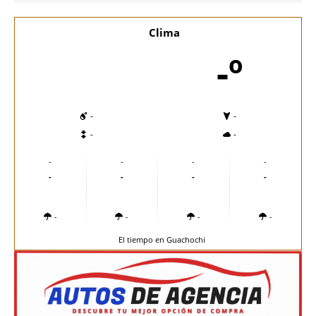
Clima
-º
-
-
-
-
-
-
-
-
-
-
-
-
-
-
-
-
El tiempo en Guachochi