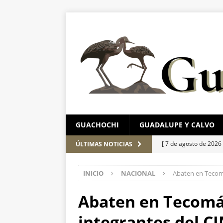
GUACHOCHI
GUADALUPE Y CALVO
[ 7 de agosto de 2026
ÚLTIMAS NOTICIAS
ESTATAL
INICIO
NACIONAL
Abaten en Tecomá
[ 7 de agosto de 2026
detienen
ESTATAL
Abaten en Tecomán
[ 7 de agosto de 2026
integrantes del C