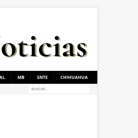
AL
MB
SNTE
CHIHUAHUA