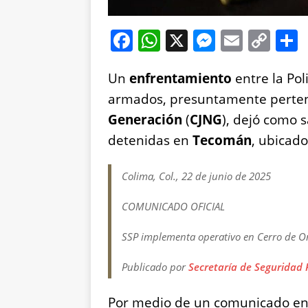
F
W
X
M
E
C
a
h
e
m
o
Un
enfrentamiento
c
at
ss
entre la Pol
ai
p
armados, presuntamente perten
e
s
e
l
y
Generación
(
CJNG
), dejó como 
b
A
n
Li
detenidas en
Tecomán
, ubicado
o
p
g
n
o
p
er
k
Colima, Col., 22 de junio de 2025
k
COMUNICADO OFICIAL
SSP implementa operativo en Cerro de Or
Publicado por
Secretaría de Seguridad 
Por medio de un comunicado en 