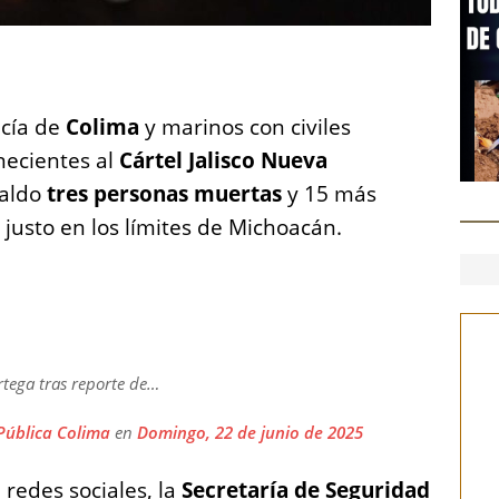
S
h
icía de
a
Colima
y marinos con civiles
ecientes al
Cártel Jalisco Nueva
re
saldo
tres personas muertas
y 15 más
 justo en los límites de Michoacán.
tega tras reporte de…
Pública Colima
en
Domingo, 22 de junio de 2025
redes sociales, la
Secretaría de Seguridad