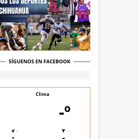
SÍGUENOS EN FACEBOOK
Clima
-º
-
-
-
-