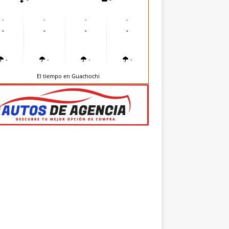
-
-
-
-
-
-
-
-
-
-
-
-
El tiempo en Guachochi