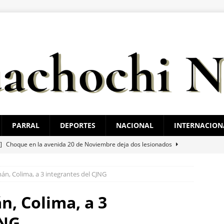
PARRAL
DEPORTES
NACIONAL
INTERNACION
 ]
Choque en la avenida 20 de Noviembre deja dos lesionados
n, Colima, a 3 integrantes del CJNG
 ]
Rocía a su esposa y su hija con gasolina para matarlas; lo
, Colima, a 3
 ]
Cateos en Juárez aseguran un tigre de bengala, un lagarto y
JNG