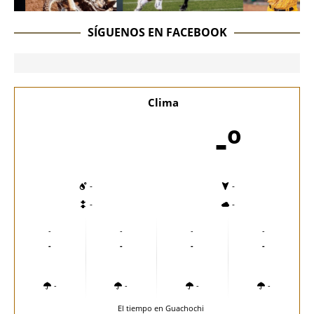
SÍGUENOS EN FACEBOOK
Clima
-º
-
-
-
-
-
-
-
-
-
-
-
-
-
-
-
-
El tiempo en Guachochi