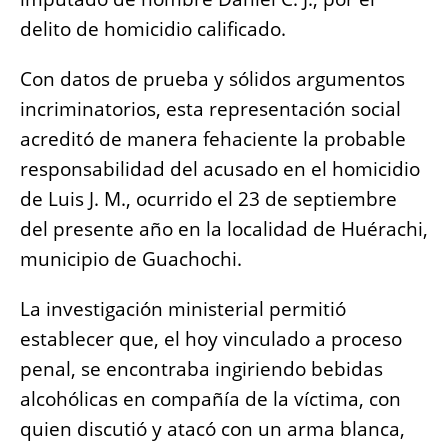
o
p
g
n
delito de homicidio calificado.
o
p
er
k
k
Con datos de prueba y sólidos argumentos
incriminatorios, esta representación social
acreditó de manera fehaciente la probable
responsabilidad del acusado en el homicidio
de Luis J. M., ocurrido el 23 de septiembre
del presente año en la localidad de Huérachi,
municipio de Guachochi.
La investigación ministerial permitió
establecer que, el hoy vinculado a proceso
penal, se encontraba ingiriendo bebidas
alcohólicas en compañía de la víctima, con
quien discutió y atacó con un arma blanca,