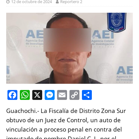
12 de octubre de 2024
Reportero 2
F
W
X
M
E
C
S
a
h
e
m
o
h
Guachochi.- La Fiscalía de Distrito Zona Sur
c
at
ss
ai
p
a
obtuvo de un Juez de Control, un auto de
e
s
e
l
y
re
vinculación a proceso penal en contra del
b
A
n
Li
imputado de nombre Daniel C. J., por el