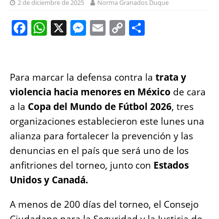
2 de diciembre de 2025
Norma Granados Duque
F
W
X
M
E
C
S
a
h
e
m
o
h
c
at
ss
ai
p
a
e
s
e
l
y
re
Para marcar la defensa contra la
trata y
b
A
n
Li
violencia hacia menores
en México
de cara
o
p
g
n
a la
Copa del Mundo de Fútbol 2026
, tres
o
p
er
k
organizaciones establecieron este lunes una
k
alianza para fortalecer la prevención y las
denuncias en el país que será uno de los
anfitriones del torneo, junto con
Estados
Unidos y Canadá.
A menos de 200 días del torneo, el Consejo
Ciudadano para la Seguridad y la Justicia de