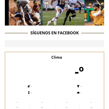
SÍGUENOS EN FACEBOOK
Clima
-º
-
-
-
-
-
-
-
-
-
-
-
-