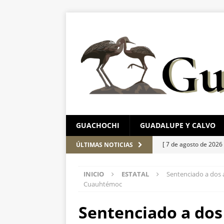
GUACHOCHI
GUADALUPE Y CALVO
[ 7 de agosto de 2026
ÚLTIMAS NOTICIAS
Leagues Cup
ESTA
INICIO
ESTATAL
Sentenciado a dos a
[ 7 de agosto de 2026
Cuauhtémoc
ESTATAL
Sentenciado a dos
[ 7 de agosto de 2026