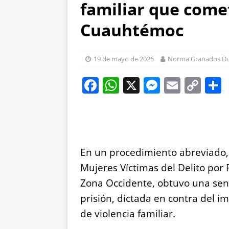
familiar que comet
León
ESTATAL
[ 7 de agosto de 2026
Cuauhtémoc
ESTATAL
[ 7 de agosto de 2026
19 de mayo de 2026
Norma Granados D
detienen
ESTATAL
F
W
X
M
E
C
a
h
e
m
o
c
at
ss
ai
p
e
s
e
l
y
b
A
n
Li
En un procedimiento abreviado, l
o
p
g
n
Mujeres Víctimas del Delito por 
o
p
er
k
Zona Occidente, obtuvo una sen
k
prisión, dictada en contra del im
de violencia familiar.