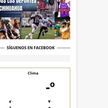
SÍGUENOS EN FACEBOOK
Clima
-º
-
-
-
-