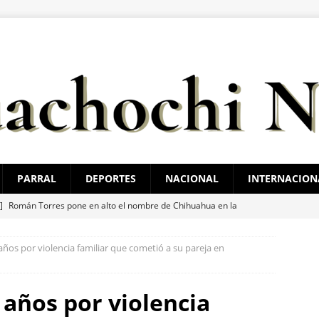
PARRAL
DEPORTES
NACIONAL
INTERNACION
 ]
Román Torres pone en alto el nombre de Chihuahua en la
TAL
ños por violencia familiar que cometió a su pareja en
 ]
Reglas claras consolidarían la unidad en el PAN: Rafa Loera
 años por violencia
 ]
Localizan sin vida a un joven en vivienda de la colonia Ponce de