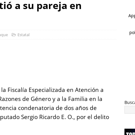
ió a su pareja en
 ]
Choque en la avenida 20 de Noviembre deja dos lesionados
 ]
Rocía a su esposa y su hija con gasolina para matarlas; lo
uque
Estatal
S
h
a
re
a Fiscalía Especializada en Atención a
Razones de Género y a la Familia en la
Busc
tencia condenatoria de dos años de
putado Sergio Ricardo E. O., por el delito