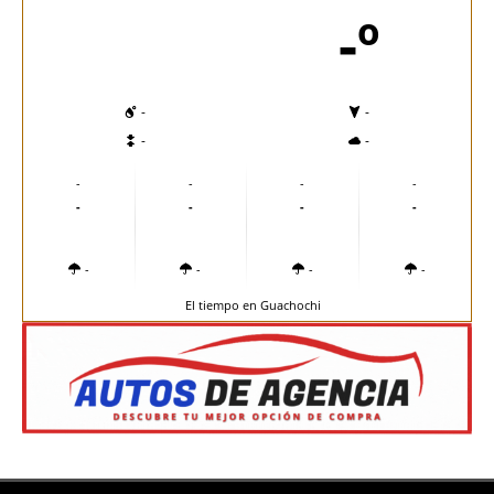
-º
-
-
-
-
-
-
-
-
-
-
-
-
-
-
-
-
El tiempo en Guachochi