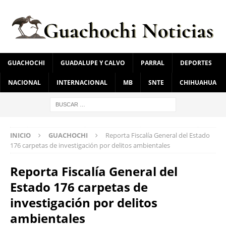
GUACHOCHI
GUADALUPE Y CALVO
PARRAL
DEPORTES
NACIONAL
INTERNACIONAL
MB
SNTE
CHIHUAHUA
INICIO
GUACHOCHI
Reporta Fiscalía General del Estado
176 carpetas de investigación por delitos ambientales
Reporta Fiscalía General del
Estado 176 carpetas de
investigación por delitos
ambientales