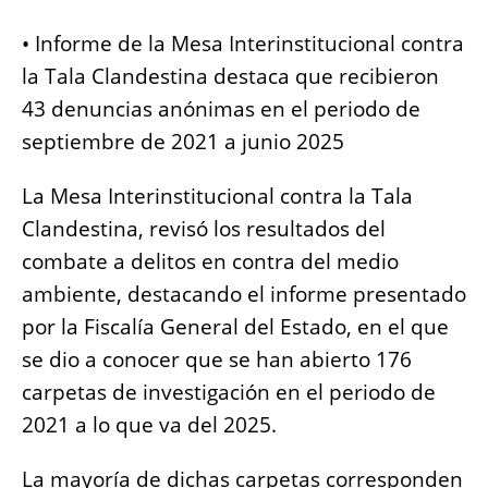
b
A
n
Li
• Informe de la Mesa Interinstitucional contra
o
p
g
n
la Tala Clandestina destaca que recibieron
o
p
er
k
43 denuncias anónimas en el periodo de
k
septiembre de 2021 a junio 2025
La Mesa Interinstitucional contra la Tala
Clandestina, revisó los resultados del
combate a delitos en contra del medio
ambiente, destacando el informe presentado
por la Fiscalía General del Estado, en el que
se dio a conocer que se han abierto 176
carpetas de investigación en el periodo de
2021 a lo que va del 2025.
La mayoría de dichas carpetas corresponden