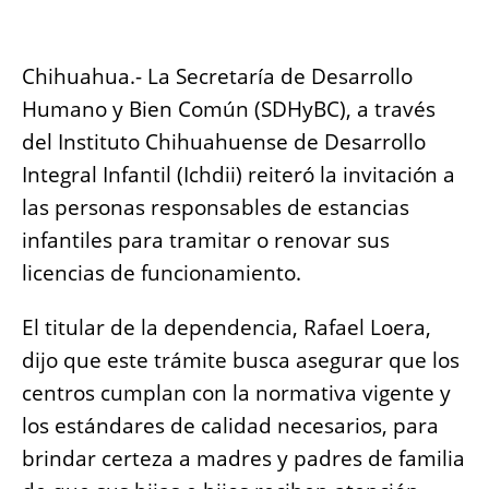
b
A
n
Li
o
p
g
n
Chihuahua.- La Secretaría de Desarrollo
o
p
er
k
Humano y Bien Común (SDHyBC), a través
k
del Instituto Chihuahuense de Desarrollo
Integral Infantil (Ichdii) reiteró la invitación a
las personas responsables de estancias
infantiles para tramitar o renovar sus
licencias de funcionamiento.
El titular de la dependencia, Rafael Loera,
dijo que este trámite busca asegurar que los
centros cumplan con la normativa vigente y
los estándares de calidad necesarios, para
brindar certeza a madres y padres de familia