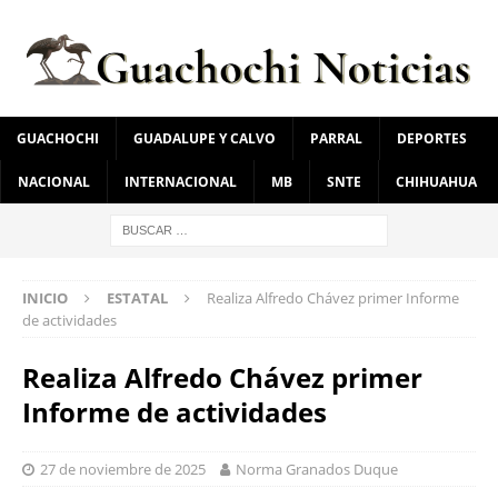
GUACHOCHI
GUADALUPE Y CALVO
PARRAL
DEPORTES
NACIONAL
INTERNACIONAL
MB
SNTE
CHIHUAHUA
INICIO
ESTATAL
Realiza Alfredo Chávez primer Informe
de actividades
Realiza Alfredo Chávez primer
Informe de actividades
27 de noviembre de 2025
Norma Granados Duque