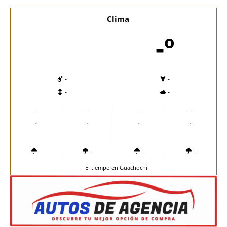
Clima
-º
-
-
-
-
-
-
-
-
-
-
-
-
-
-
-
-
El tiempo en Guachochi