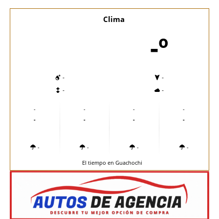
Clima
-º
-
-
-
-
-
-
-
-
-
-
-
-
-
-
-
-
El tiempo en Guachochi