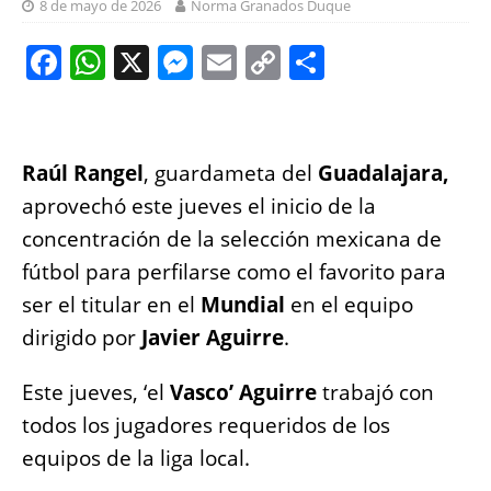
8 de mayo de 2026
Norma Granados Duque
F
W
X
M
E
C
S
a
h
e
m
o
h
c
at
ss
ai
p
a
e
s
e
l
y
re
Raúl Rangel
, guardameta del
Guadalajara,
b
A
n
Li
aprovechó este jueves el inicio de la
o
p
g
n
concentración de la selección mexicana de
o
p
er
k
fútbol para perfilarse como el favorito para
k
ser el titular en el
Mundial
en el equipo
dirigido por
Javier Aguirre
.
Este jueves, ‘el
Vasco’ Aguirre
trabajó con
todos los jugadores requeridos de los
equipos de la liga local.