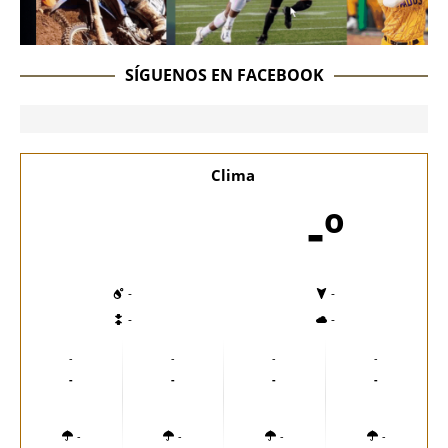
SÍGUENOS EN FACEBOOK
Clima
-º
-
-
-
-
-
-
-
-
-
-
-
-
-
-
-
-