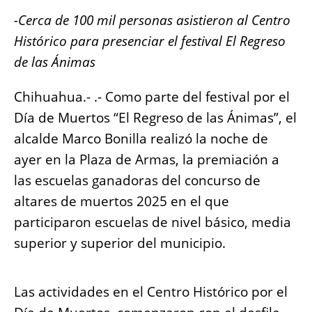
b
A
n
Li
-Cerca de 100 mil personas asistieron al Centro
o
p
g
n
Histórico para presenciar el festival El Regreso
o
p
er
k
de las Ánimas
k
Chihuahua.- .- Como parte del festival por el
Día de Muertos “El Regreso de las Ánimas”, el
alcalde Marco Bonilla realizó la noche de
ayer en la Plaza de Armas, la premiación a
las escuelas ganadoras del concurso de
altares de muertos 2025 en el que
participaron escuelas de nivel básico, media
superior y superior del municipio.
Las actividades en el Centro Histórico por el