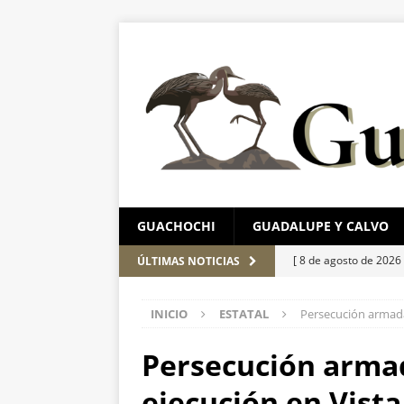
GUACHOCHI
GUADALUPE Y CALVO
[ 8 de agosto de 2026
ÚLTIMAS NOTICIAS
CHIHUAHUA MARC
INICIO
ESTATAL
Persecución armada
[ 8 de agosto de 2026
[ 7 de agosto de 2026
Persecución arma
en Chihuahua
EST
ejecución en Vist