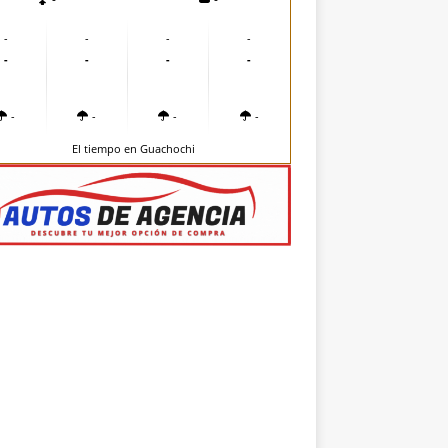
-
-
-
-
-
-
-
-
-
-
-
-
El tiempo en Guachochi