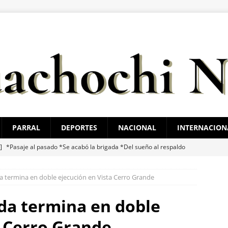
PARRAL
DEPORTES
NACIONAL
INTERNACION
 ]
*Pasaje al pasado *Se acabó la brigada *Del sueño al respaldo
O BONILLA
 termina en doble ejecución en Vista Cerro Grande
 ]
El juego sin reglas: Jorge Soto
ESTATAL
 ]
Santiago de la Peña reúne a 4 mil ciudadanos durante encuentro
da termina en doble
ATAL
a Cerro Grande