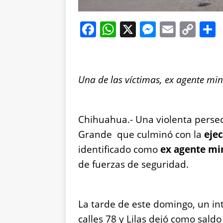
F
W
X
M
E
C
a
h
e
m
o
c
at
ss
ai
p
e
s
e
l
y
Una de las víctimas, ex agente min
b
A
n
Li
o
p
g
n
Chihuahua.- Una violenta persecu
o
p
er
k
Grande que culminó con la
eje
k
identificado como
ex agente min
de fuerzas de seguridad.
La tarde de este domingo, un in
calles 78 y Lilas dejó como sald