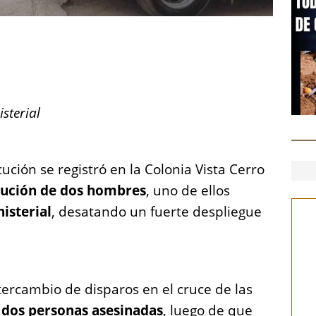
S
h
a
re
isterial
ción se registró en la Colonia Vista Cerro
cución de dos hombres
, uno de ellos
isterial
, desatando un fuerte despliegue
tercambio de disparos en el cruce de las
o
dos personas asesinadas
, luego de que