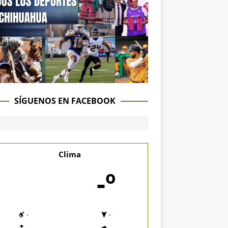
SÍGUENOS EN FACEBOOK
Clima
-º
-
-
-
-