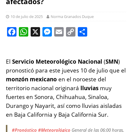
afectados?
10 de julio de 2025
Norma Granados Duque
F
W
X
M
E
C
S
a
h
e
m
o
h
c
at
ss
ai
p
a
e
s
e
l
y
re
El
Servicio Meteorológico Nacional
(
SMN
)
b
A
n
Li
pronosticó para este jueves 10 de julio que el
o
p
g
n
monzón mexicano
en el noroeste del
o
p
er
k
territorio nacional originará
lluvias
muy
k
fuertes en Sonora, Chihuahua, Sinaloa,
Durango y Nayarit, así como lluvias aisladas
en Baja California y Baja California Sur.
#Pronóstico
#Meteorológico
General de las 06:00 horas,