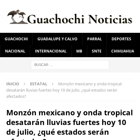
GUACHOCHI
GUADALUPE Y CALVO
PARRAL
DEPORTES
NACIONAL
INTERNACIONAL
MB
SNTE
CHIHUAHUA
INICIO
ESTATAL
Monzón mexicano y onda tropical
desatarán lluvias fuertes hoy 10 de julio, ¿qué estados serán
afectados?
Monzón mexicano y onda tropical
desatarán lluvias fuertes hoy 10
de julio, ¿qué estados serán