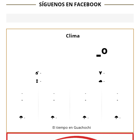
SÍGUENOS EN FACEBOOK
Clima
-º
-
-
-
-
-
-
-
-
-
-
-
-
-
-
-
-
El tiempo en Guachochi