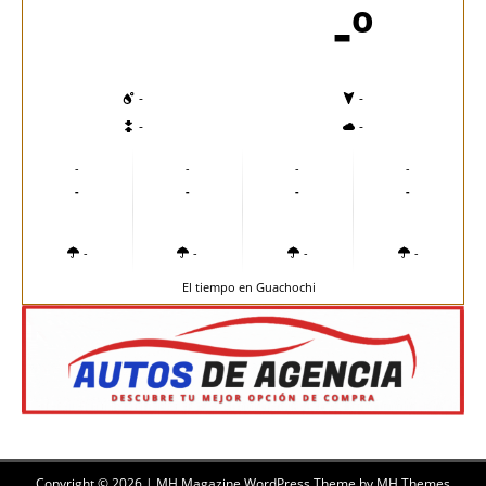
-º
-
-
-
-
-
-
-
-
-
-
-
-
-
-
-
-
El tiempo en Guachochi
Copyright © 2026 | MH Magazine WordPress Theme by
MH Themes