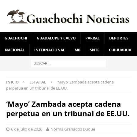
GUACHOCHI
GUADALUPE Y CALVO
PARRAL
DEPORTES
NACIONAL
INTERNACIONAL
MB
SNTE
CHIHUAHUA
INICIO
ESTATAL
‘Mayo’ Zambada acepta cadena
perpetua en un tribunal de EE.UU.
‘Mayo’ Zambada acepta cadena
perpetua en un tribunal de EE.UU.
6 de julio de 2026
Norma Granados Duque