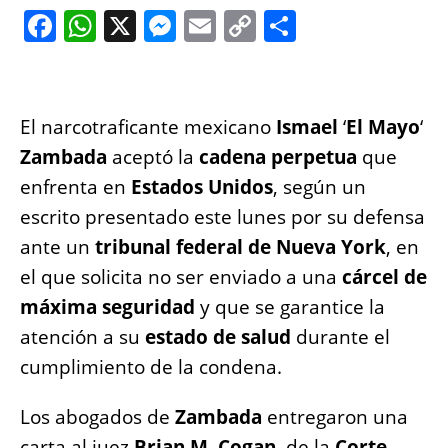
F
W
X
M
E
C
S
a
h
e
m
o
h
c
at
ss
ai
p
a
e
s
e
l
y
re
El narcotraficante mexicano
Ismael
‘
El Mayo
‘
b
A
n
Li
Zambada
aceptó la
cadena perpetua
que
o
p
g
n
enfrenta en
Estados Unidos
, según un
o
p
er
k
escrito presentado este lunes por su defensa
k
ante un
tribunal federal de Nueva York
, en
el que solicita no ser enviado a una
cárcel de
máxima seguridad
y que se garantice la
atención a su
estado de salud
durante el
cumplimiento de la condena.
Los abogados de
Zambada
entregaron una
carta al juez
Brian M. Cogan
, de la
Corte