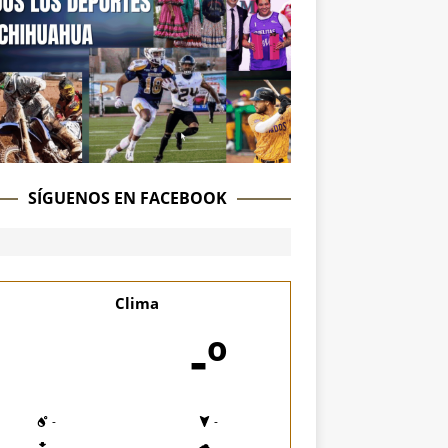
SÍGUENOS EN FACEBOOK
Clima
-º
-
-
-
-