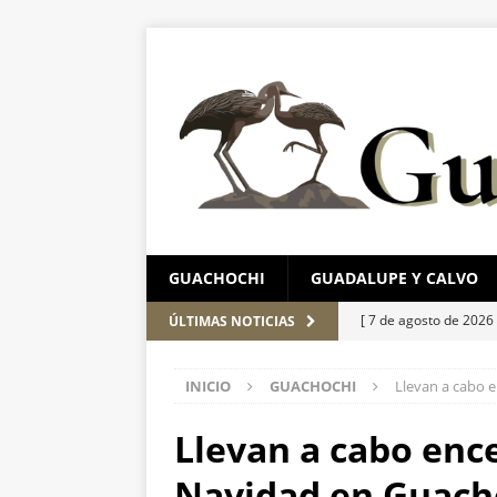
GUACHOCHI
GUADALUPE Y CALVO
[ 7 de agosto de 2026
ÚLTIMAS NOTICIAS
el Parque Colibrí
C
INICIO
GUACHOCHI
Llevan a cabo 
[ 7 de agosto de 2026
aprehensión
ESTA
Llevan a cabo enc
[ 7 de agosto de 2026
Navidad en Guach