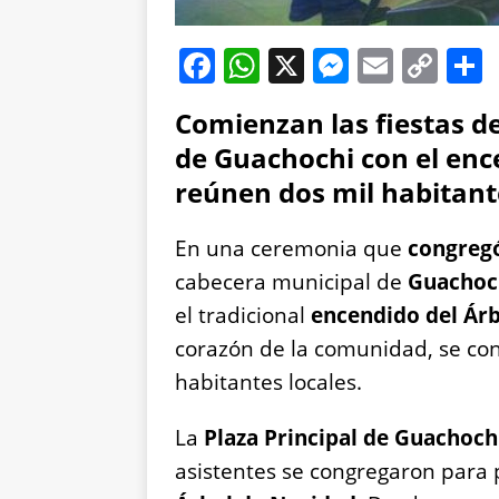
F
W
X
M
E
C
a
h
e
m
o
Comienzan las fiestas d
c
at
ss
ai
p
de Guachochi con el enc
e
s
e
l
y
reúnen dos mil habitant
b
A
n
Li
o
p
g
n
En una ceremonia que
congregó
o
p
er
k
cabecera municipal de
Guachoc
k
el tradicional
encendido del Ár
corazón de la comunidad, se co
habitantes locales.
La
Plaza Principal de Guachoch
asistentes se congregaron para