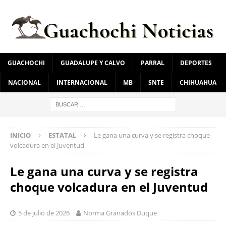
GUACHOCHI
GUADALUPE Y CALVO
PARRAL
DEPORTES
NACIONAL
INTERNACIONAL
MB
SNTE
CHIHUAHUA
INICIO
ESTATAL
Le gana una curva y se registra choque
volcadura en el Juventud
Le gana una curva y se registra
choque volcadura en el Juventud
5 de julio de 2026
Norma Granados Duque