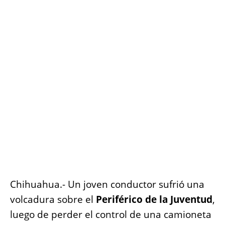
o
p
er
k
k
Chihuahua.- Un joven conductor sufrió una
volcadura sobre el
Periférico de la Juventud
,
luego de perder el control de una camioneta