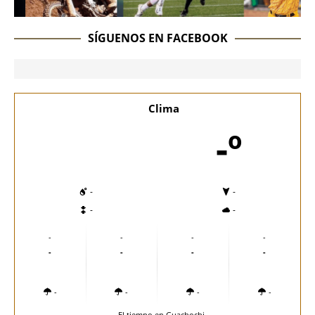
SÍGUENOS EN FACEBOOK
Clima
-º
-
-
-
-
-
-
-
-
-
-
-
-
-
-
-
-
El tiempo en Guachochi