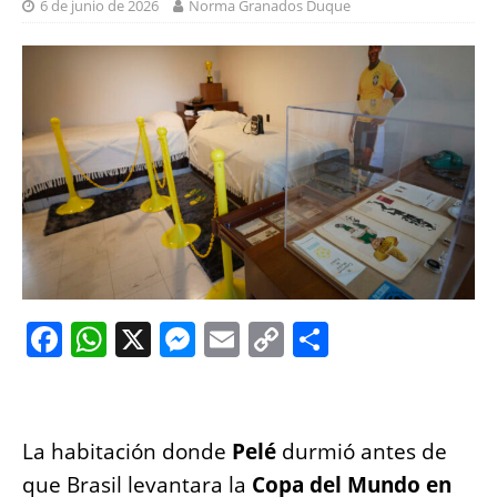
6 de junio de 2026
Norma Granados Duque
F
W
X
M
E
C
S
a
h
e
m
o
h
c
at
ss
ai
p
a
e
s
e
l
y
re
La habitación donde
Pelé
durmió antes de
b
A
n
Li
que Brasil levantara la
Copa del Mundo en