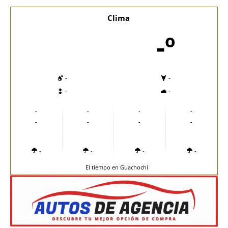
Clima
-º
-
-
-
-
-
-
-
-
-
-
-
-
-
-
-
-
El tiempo en Guachochi