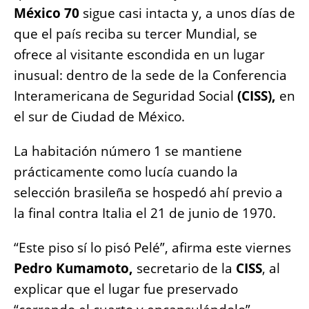
o
p
g
n
México 70
sigue casi intacta y, a unos días de
o
p
er
k
que el país reciba su tercer Mundial, se
k
ofrece al visitante escondida en un lugar
inusual: dentro de la sede de la Conferencia
Interamericana de Seguridad Social
(CISS),
en
el sur de Ciudad de México.
La habitación número 1 se mantiene
prácticamente como lucía cuando la
selección brasileña se hospedó ahí previo a
la final contra Italia el 21 de junio de 1970.
“Este piso sí lo pisó Pelé”, afirma este viernes
Pedro Kumamoto,
secretario de la
CISS
, al
explicar que el lugar fue preservado