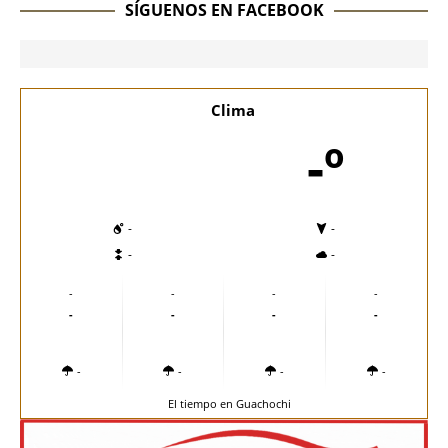
SÍGUENOS EN FACEBOOK
Clima
-º
-
-
-
-
-
-
-
-
-
-
-
-
-
-
-
-
El tiempo en Guachochi