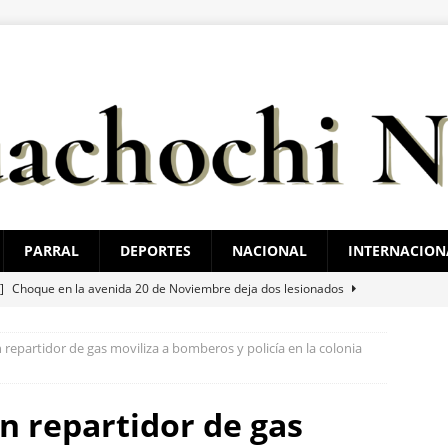
PARRAL
DEPORTES
NACIONAL
INTERNACION
 ]
Choque en la avenida 20 de Noviembre deja dos lesionados
repartidor de gas moviliza a bomberos y policía en la colonia
 ]
Rocía a su esposa y su hija con gasolina para matarlas; lo
n repartidor de gas
 ]
Cateos en Juárez aseguran un tigre de bengala, un lagarto y