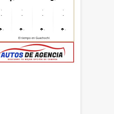
-
-
-
-
-
-
-
-
-
-
-
-
El tiempo en Guachochi