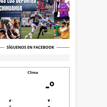
SÍGUENOS EN FACEBOOK
Clima
-º
-
-
-
-