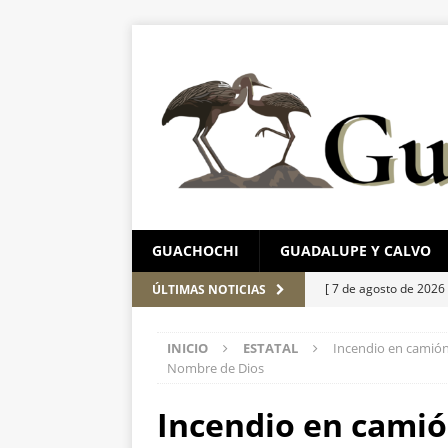
GUACHOCHI
GUADALUPE Y CALVO
[ 7 de agosto de 2026
ÚLTIMAS NOTICIAS
ESTATAL
INICIO
ESTATAL
Incendio en camión 
[ 7 de agosto de 2026
Nombre de Dios
detienen
ESTATAL
Incendio en camió
[ 7 de agosto de 2026