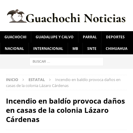
GUACHOCHI
GUADALUPE Y CALVO
PARRAL
DEPORTES
NACIONAL
INTERNACIONAL
MB
SNTE
CHIHUAHUA
INICIO
ESTATAL
Incendio en baldío provoca daños en
casas de la colonia Lázaro Cárdenas
Incendio en baldío provoca daños
en casas de la colonia Lázaro
Cárdenas