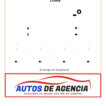
Clima
-º
-
-
-
-
-
-
-
-
-
-
-
-
-
-
-
-
El tiempo en Guachochi