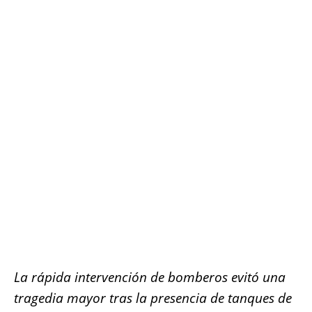
o
p
g
n
o
p
er
k
k
La rápida intervención de bomberos evitó una
tragedia mayor tras la presencia de tanques de