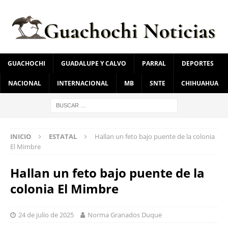
GUACHOCHI
GUADALUPE Y CALVO
PARRAL
DEPORTES
NACIONAL
INTERNACIONAL
MB
SNTE
CHIHUAHUA
INICIO
ESTATAL
Hallan un feto bajo puente de la colonia
El Mimbre
Hallan un feto bajo puente de la
colonia El Mimbre
24 de julio de 2025
Norma Granados Duque