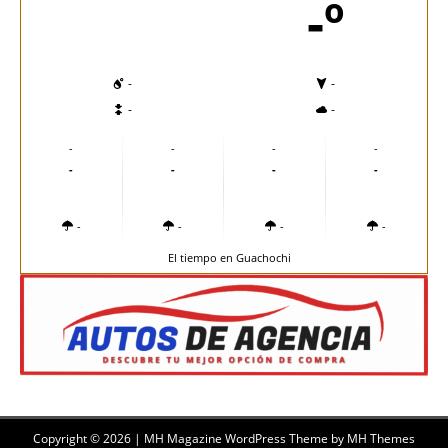
-º
-
-
-
-
-
-
-
-
-
-
-
-
-
-
-
-
El tiempo en Guachochi
Copyright © 2026 | MH Magazine WordPress Theme by
MH Themes