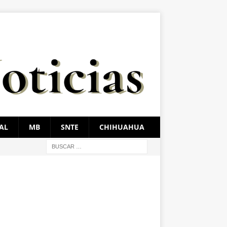
AL
MB
SNTE
CHIHUAHUA