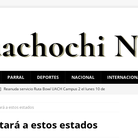
PARRAL
DEPORTES
NACIONAL
INTERNACION
 ]
Reanuda servicio Ruta Bowí UACH Campus 2 el lunes 10 de
tará a estos estados
 ]
Román Torres pone en alto el nombre de Chihuahua en la
TAL
ctará a estos estados
 ]
Reglas claras consolidarían la unidad en el PAN: Rafa Loera