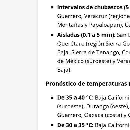
Intervalos de chubascos (5
Guerrero, Veracruz (regione
Montañas y Papaloapan), C
Aisladas (0.1 a 5 mm):
San L
Querétaro (región Sierra Go
Baja, Sierra de Tenango, Co
de México (suroeste) y Vera
Baja).
Pronóstico de temperaturas
De 35 a 40 °C:
Baja Californ
(suroeste), Durango (oeste),
Guerrero, Oaxaca (costa) y C
De 30 a 35 °C:
Baja Californi