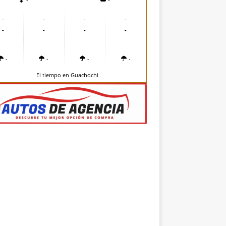
-
-
-
-
-
-
-
-
-
-
-
-
El tiempo en Guachochi