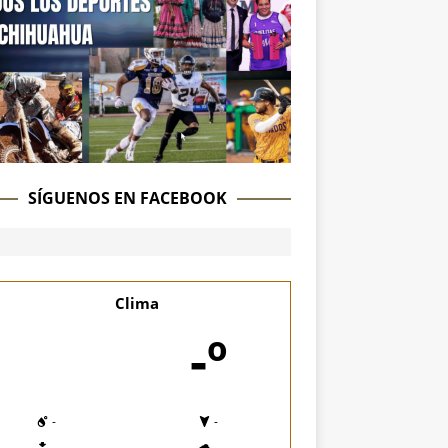
SÍGUENOS EN FACEBOOK
Clima
-º
-
-
-
-