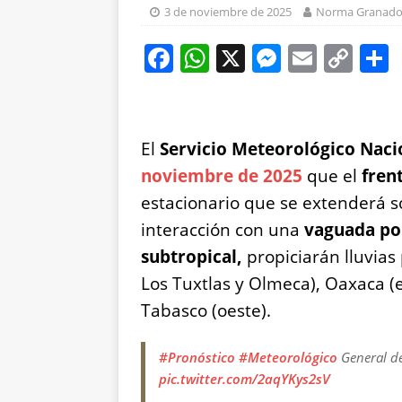
ESTATAL
3 de noviembre de 2025
Norma Granado
[ 7 de agosto de 2026
F
W
X
M
E
C
León
ESTATAL
a
h
e
m
o
[ 7 de agosto de 2026
c
at
ss
ai
p
ESTATAL
e
s
e
l
y
El
Servicio Meteorológico Naci
b
A
n
Li
noviembre de 2025
que el
frent
o
p
g
n
estacionario que se extenderá s
o
p
er
k
interacción con una
vaguada po
k
subtropical,
propiciarán lluvias
Los Tuxtlas y Olmeca), Oaxaca (e
Tabasco (oeste).
#Pronóstico
#Meteorológico
General de
pic.twitter.com/2aqYKys2sV