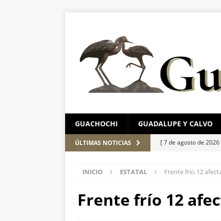
GUACHOCHI
GUADALUPE Y CALVO
[ 7 de agosto de 2026
ÚLTIMAS NOTICIAS
agosto
ESTATAL
INICIO
ESTATAL
Frente frío 12 afec
[ 7 de agosto de 2026
Leagues Cup
ESTA
Frente frío 12 afe
[ 7 de agosto de 2026