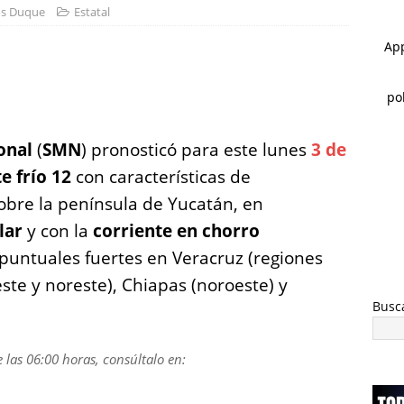
s Duque
Estatal
 ]
Localizan sin vida a un joven en vivienda de la colonia Ponce de
S
h
 ]
Choque en la avenida 20 de Noviembre deja dos lesionados
a
re
onal
(
SMN
) pronosticó para este lunes
3 de
e frío 12
con características de
obre la península de Yucatán, en
lar
y con la
corriente en chorro
 puntuales fuertes en Veracruz (regiones
ste y noreste), Chiapas (noroeste) y
Busc
 las 06:00 horas, consúltalo en: