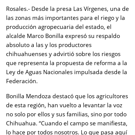
b
A
n
Li
Rosales.- Desde la presa Las Vírgenes, una de
o
p
g
n
las zonas más importantes para el riego y la
o
p
er
k
producción agropecuaria del estado, el
k
alcalde Marco Bonilla expresó su respaldo
absoluto a las y los productores
chihuahuenses y advirtió sobre los riesgos
que representa la propuesta de reforma a la
Ley de Aguas Nacionales impulsada desde la
Federación.
Bonilla Mendoza destacó que los agricultores
de esta región, han vuelto a levantar la voz
no solo por ellos y sus familias, sino por todo
Chihuahua. “Cuando el campo se manifiesta,
lo hace por todos nosotros. Lo que pasa aquí