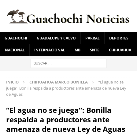
GUACHOCHI
GUADALUPE Y CALVO
PARRAL
DEPORTES
NACIONAL
INTERNACIONAL
MB
SNTE
CHIHUAHUA
INICIO
CHIHUAHUA MARCO BONILLA
“El agua no se
juega”: Bonilla respalda a productores ante amenaza de nueva Ley
de Aguas
“El agua no se juega”: Bonilla
respalda a productores ante
amenaza de nueva Ley de Aguas