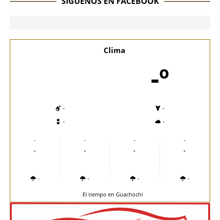
SÍGUENOS EN FACEBOOK
Clima
-º
-
-
-
-
-
-
-
-
-
-
-
-
-
-
-
-
El tiempo en Guachochi