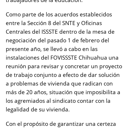
trabajadores de la educación.
b
A
n
Li
o
p
g
n
Como parte de los acuerdos establecidos
o
p
er
k
entre la Sección 8 del SNTE y Oficinas
k
Centrales del ISSSTE dentro de la mesa de
negociación del pasado 1 de febrero del
presente año, se llevó a cabo en las
instalaciones del FOVISSSTE Chihuahua una
reunión para revisar y concretar un proyecto
de trabajo conjunto a efecto de dar solución
a problemas de vivienda que radican con
más de 20 años, situación que imposibilita a
los agremiados al sindicato contar con la
legalidad de su vivienda.
Con el propósito de garantizar una certeza