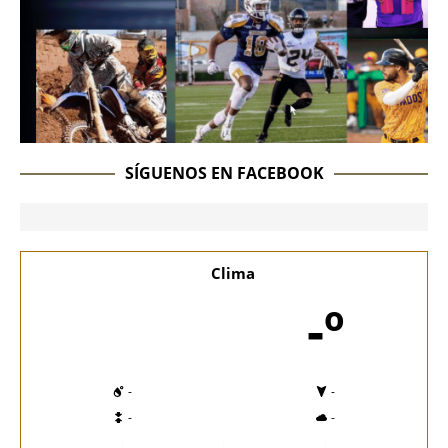
SÍGUENOS EN FACEBOOK
Clima
-º
-
-
-
-