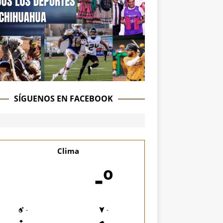
SÍGUENOS EN FACEBOOK
Clima
-º
-
-
-
-