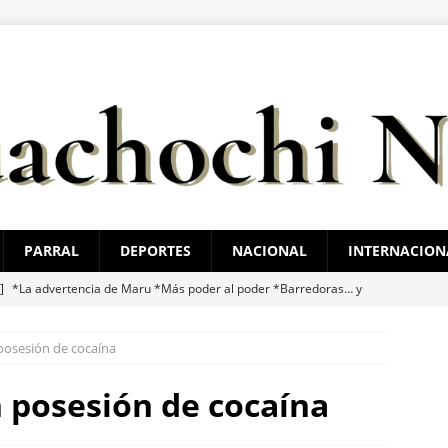
PARRAL
DEPORTES
NACIONAL
INTERNACION
 ]
*La advertencia de Maru *Más poder al poder *Barredoras… y
 posesión de cocaína
 ]
Marco Bonilla cumple: inaugura el Paso Superior de Fuerza
ldama
ESTATAL
n posesión de cocaína
 ]
Guadalupe y Calvo opera con 21 policías municipales;