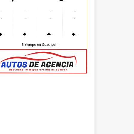
-
-
-
-
-
-
-
-
-
-
-
-
El tiempo en Guachochi