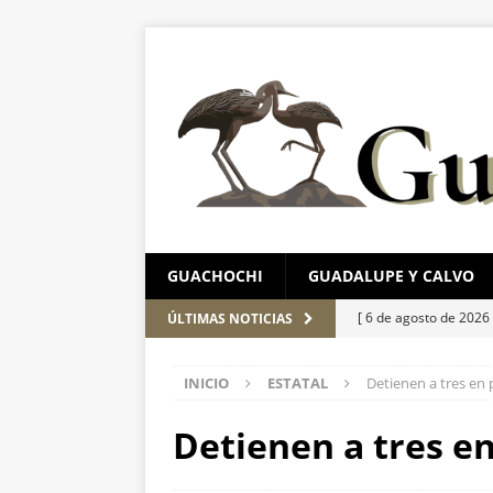
GUACHOCHI
GUADALUPE Y CALVO
[ 6 de agosto de 2026
ÚLTIMAS NOTICIAS
pretextos
ESTATAL
INICIO
ESTATAL
Detienen a tres en
[ 6 de agosto de 2026
Aérea y carretera A
Detienen a tres e
[ 5 de agosto de 2026