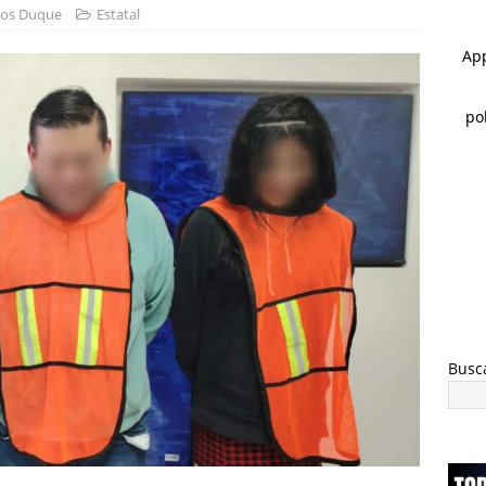
 al menos 60 elementos más
ESTATAL
os Duque
Estatal
 ]
Encuentran cuerpo encobijado, maniatado y con huellas de
 Sacramento
ESTATAL
 ]
Detienen a ocho por narcomenudeo
ESTATAL
Busc