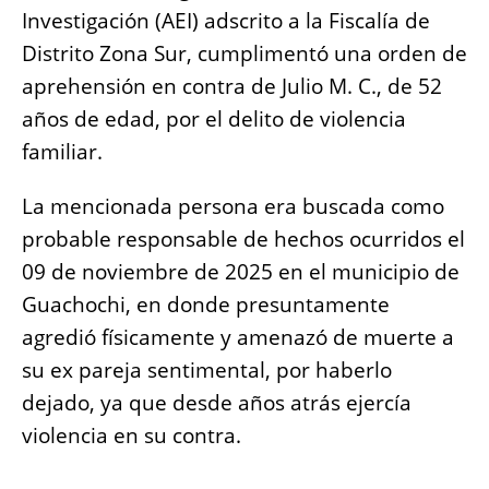
o
p
g
n
Investigación (AEI) adscrito a la Fiscalía de
o
p
er
k
Distrito Zona Sur, cumplimentó una orden de
k
aprehensión en contra de Julio M. C., de 52
años de edad, por el delito de violencia
familiar.
La mencionada persona era buscada como
probable responsable de hechos ocurridos el
09 de noviembre de 2025 en el municipio de
Guachochi, en donde presuntamente
agredió físicamente y amenazó de muerte a
su ex pareja sentimental, por haberlo
dejado, ya que desde años atrás ejercía
violencia en su contra.