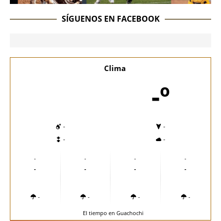
SÍGUENOS EN FACEBOOK
Clima
-º
-
-
-
-
-
-
-
-
-
-
-
-
-
-
-
-
El tiempo en Guachochi