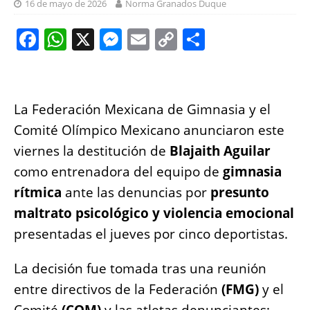
16 de mayo de 2026
Norma Granados Duque
F
W
X
M
E
C
S
a
h
e
m
o
h
c
at
ss
ai
p
a
e
s
e
l
y
re
La Federación Mexicana de Gimnasia y el
b
A
n
Li
Comité Olímpico Mexicano anunciaron este
o
p
g
n
viernes la destitución de
Blajaith Aguilar
o
p
er
k
como entrenadora del equipo de
gimnasia
k
rítmica
ante las denuncias por
presunto
maltrato psicológico y violencia emocional
presentadas el jueves por cinco deportistas.
La decisión fue tomada tras una reunión
entre directivos de la Federación
(FMG)
y el
Comité
(COM)
y las atletas denunciantes: