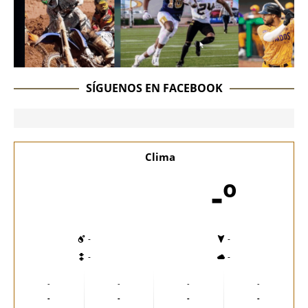
SÍGUENOS EN FACEBOOK
Clima
-º
-
-
-
-
-
-
-
-
-
-
-
-