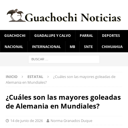
GUACHOCHI
GUADALUPE Y CALVO
PARRAL
DEPORTES
NACIONAL
INTERNACIONAL
MB
SNTE
CHIHUAHUA
INICIO
ESTATAL
¿Cuáles son las mayores goleadas de
Alemania en Mundiales?
¿Cuáles son las mayores goleadas
de Alemania en Mundiales?
14 de junio de 2026
Norma Granados Duque