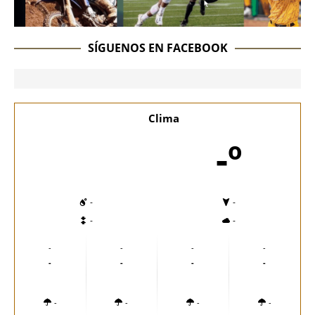
SÍGUENOS EN FACEBOOK
Clima
-º
-
-
-
-
-
-
-
-
-
-
-
-
-
-
-
-