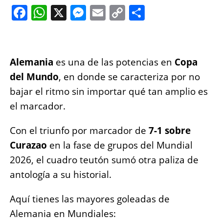
F
W
X
M
E
C
S
a
h
e
m
o
h
c
at
ss
ai
p
a
e
s
e
l
y
re
Alemania
es una de las potencias en
Copa
b
A
n
Li
del Mundo
, en donde se caracteriza por no
o
p
g
n
bajar el ritmo sin importar qué tan amplio es
o
p
er
k
el marcador.
k
Con el triunfo por marcador de
7-1 sobre
Curazao
en la fase de grupos del Mundial
2026, el cuadro teutón sumó otra paliza de
antología a su historial.
Aquí tienes las mayores goleadas de
Alemania en Mundiales: