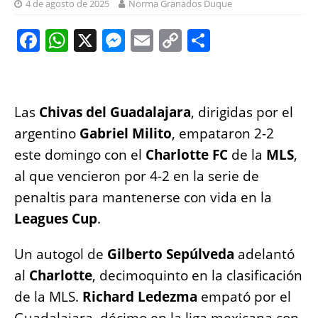
4 de agosto de 2025
Norma Granados Duque
F
W
X
M
E
C
S
a
h
e
m
o
h
c
at
ss
ai
p
a
e
s
e
l
y
re
Las
Chivas del Guadalajara
, dirigidas por el
b
A
n
Li
argentino
Gabriel Milito
, empataron 2-2
o
p
g
n
este domingo con el
Charlotte FC
de la
MLS
,
o
p
er
k
al que vencieron por 4-2 en la serie de
k
penaltis para mantenerse con vida en la
Leagues Cup
.
Un autogol de
Gilberto Sepúlveda
adelantó
al
Charlotte
, decimoquinto en la clasificación
de la MLS.
Richard Ledezma
empató por el
Guadalajara, décimo en la liga mexicana con