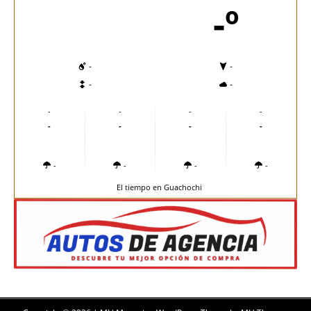
-º
-
-
-
-
-
-
-
-
-
-
-
-
-
-
-
-
El tiempo en Guachochi