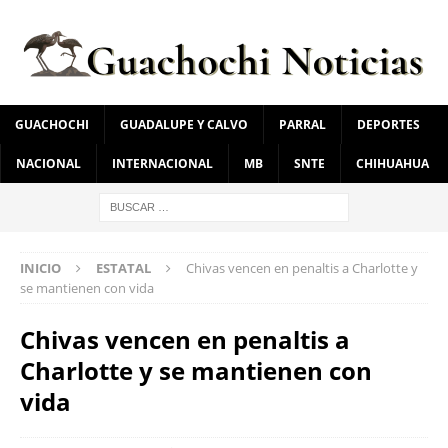
GUACHOCHI
GUADALUPE Y CALVO
PARRAL
DEPORTES
NACIONAL
INTERNACIONAL
MB
SNTE
CHIHUAHUA
INICIO
ESTATAL
Chivas vencen en penaltis a Charlotte y
se mantienen con vida
Chivas vencen en penaltis a
Charlotte y se mantienen con
vida