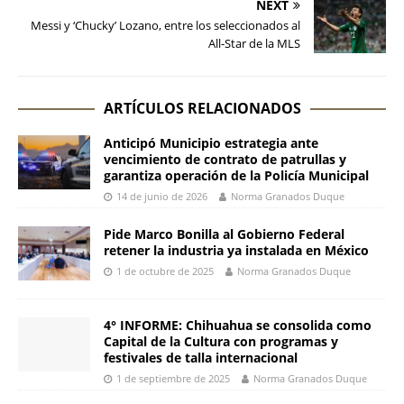
NEXT
Messi y ‘Chucky’ Lozano, entre los seleccionados al
All-Star de la MLS
ARTÍCULOS RELACIONADOS
Anticipó Municipio estrategia ante
vencimiento de contrato de patrullas y
garantiza operación de la Policía Municipal
14 de junio de 2026
Norma Granados Duque
Pide Marco Bonilla al Gobierno Federal
retener la industria ya instalada en México
1 de octubre de 2025
Norma Granados Duque
4° INFORME: Chihuahua se consolida como
Capital de la Cultura con programas y
festivales de talla internacional
1 de septiembre de 2025
Norma Granados Duque