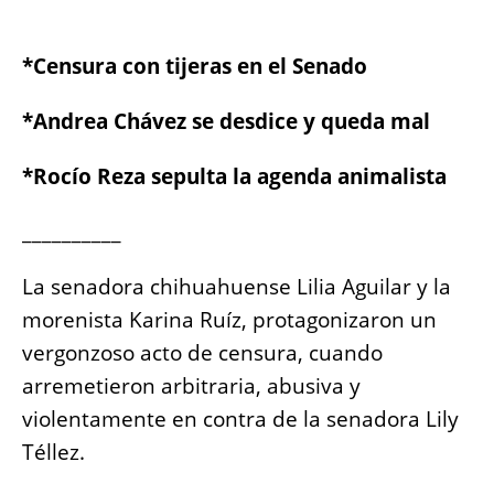
e
s
e
l
y
re
b
A
n
Li
*Censura con tijeras en el Senad
o
p
g
n
o
o
p
er
k
*
Andrea Chávez se desdice y queda mal
k
*
Rocío Reza sepulta la agenda animalista
__________
La senadora chihuahuense Lilia Aguilar y la
morenista Karina Ruíz, protagonizaron un
vergonzoso acto de censura, cuando
arremetieron arbitraria, abusiva y
violentamente en contra de la senadora Lily
Téllez.