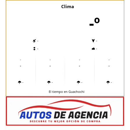
Clima
-º
-
-
-
-
-
-
-
-
-
-
-
-
-
-
-
-
El tiempo en Guachochi