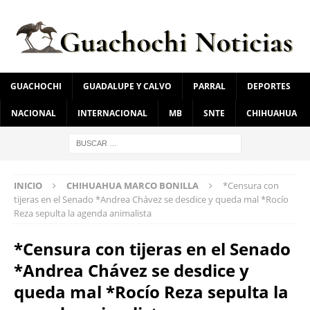
GUACHOCHI
GUADALUPE Y CALVO
PARRAL
DEPORTES
NACIONAL
INTERNACIONAL
MB
SNTE
CHIHUAHUA
INICIO
CHIHUAHUA MARCO BONILLA
*Censura con
tijeras en el Senado *Andrea Chávez se desdice y queda mal *Rocío
Reza sepulta la agenda animalista
*Censura con tijeras en el Senado
*Andrea Chávez se desdice y
queda mal *Rocío Reza sepulta la