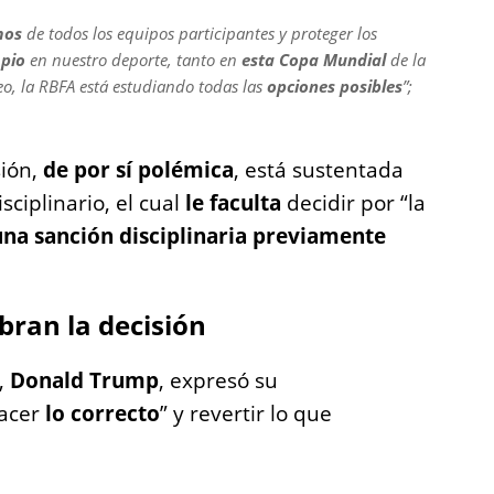
mos
de todos los equipos participantes y proteger los
mpio
en nuestro deporte, tanto en
esta Copa Mundial
de la
eo, la RBFA está estudiando todas las
opciones posibles
”;
sión,
de por sí polémica
, está sustentada
sciplinario, el cual
le faculta
decidir por “la
una sanción disciplinaria previamente
bran la decisión
,
Donald Trump
, expresó su
hacer
lo correcto
” y revertir lo que