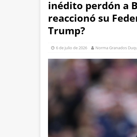
inédito perdón a 
Ampliación; investigan
[ 6 de agosto de 2026
reaccionó su Fede
Cusárare
GUACHO
Trump?
[ 6 de agosto de 2026
ESTATAL
6 de julio de 2026
Norma Granados Duq