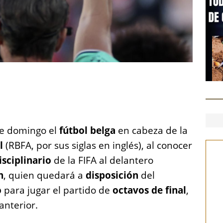
S
h
a
re
ste domingo el
fútbol belga
en cabeza de la
l
(RBFA, por sus siglas en inglés), al conocer
sciplinario
de la FIFA al delantero
n
, quien quedará a
disposición
del
o
para jugar el partido de
octavos de final
,
anterior.