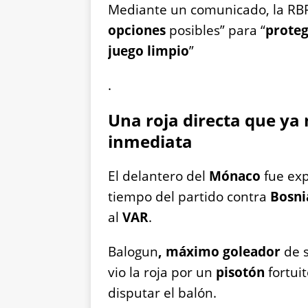
Mediante un comunicado, la RB
opciones
posibles” para “
proteg
juego limpio
”
.
Una roja directa que ya
inmediata
El delantero del
Mónaco
fue ex
tiempo del partido contra
Bosni
al
VAR
.
Balogun
, máximo goleador
de 
vio la roja por un
pisotón
fortuit
disputar el balón.