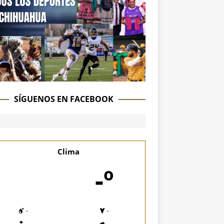
SÍGUENOS EN FACEBOOK
Clima
-º
-
-
-
-