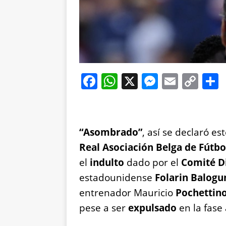
F
W
X
M
E
C
a
h
e
m
o
c
at
ss
ai
p
e
s
e
l
y
“Asombrado”
, así se declaró e
b
A
n
Li
Real Asociación Belga de Fútbo
o
p
g
n
el
indulto
dado por el
Comité Di
o
p
er
k
estadounidense
Folarin Balogu
k
entrenador Mauricio
Pochettin
pese a ser
expulsado
en la fase 