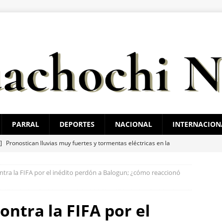
PARRAL
DEPORTES
NACIONAL
INTERNACION
 ]
Pronostican lluvias muy fuertes y tormentas eléctricas en la
ueves y viernes
GUACHOCHI
ontra la FIFA por el inédito perdón a Balogun; ¿cómo reaccionó
 ]
Impulsan Francisco Sánchez y Alfredo Chávez reforma para
stitucional a la Fiscalía del Estado
ESTATAL
ontra la FIFA por el
 ]
Incendio consume vivienda de madera en la colonia Proletaria