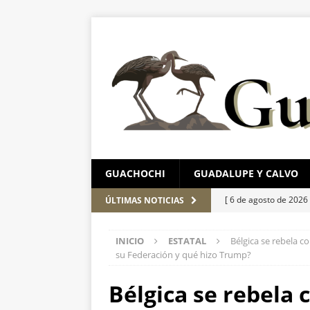
GUACHOCHI
GUADALUPE Y CALVO
[ 6 de agosto de 2026
ÚLTIMAS NOTICIAS
región serrana para j
INICIO
ESTATAL
Bélgica se rebela c
[ 6 de agosto de 2026
su Federación y qué hizo Trump?
dotar de autonomía con
Bélgica se rebela c
[ 6 de agosto de 2026