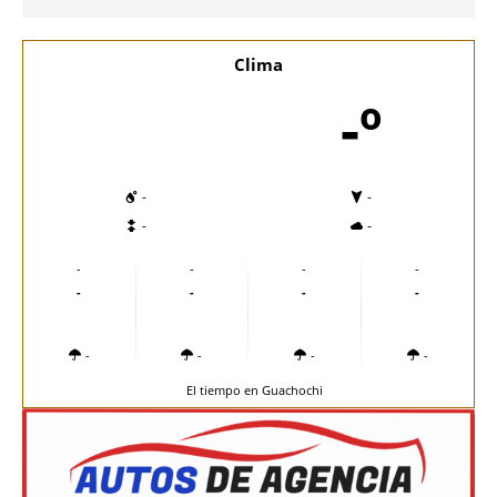
Clima
-º
-
-
-
-
-
-
-
-
-
-
-
-
-
-
-
-
El tiempo en Guachochi