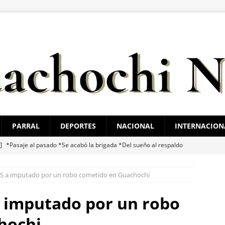
PARRAL
DEPORTES
NACIONAL
INTERNACION
 ]
*Pasaje al pasado *Se acabó la brigada *Del sueño al respaldo
O BONILLA
S a imputado por un robo cometido en Guachochi
 ]
El juego sin reglas: Jorge Soto
ESTATAL
 ]
Santiago de la Peña reúne a 4 mil ciudadanos durante encuentro
 imputado por un robo
ATAL
hochi