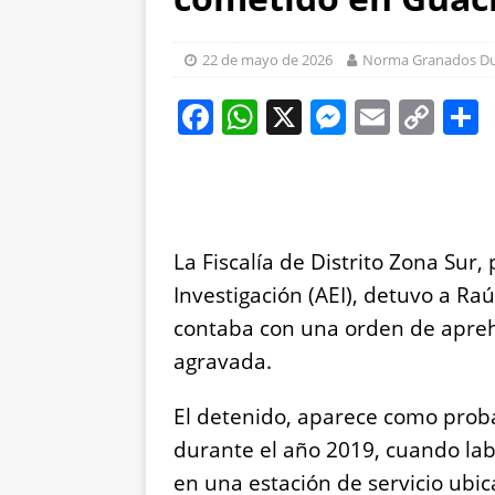
[ 7 de agosto de 2026
[ 7 de agosto de 2026
22 de mayo de 2026
Norma Granados D
el Parque Colibrí
C
F
W
X
M
E
C
a
h
e
m
o
c
at
ss
ai
p
e
s
e
l
y
b
A
n
Li
La Fiscalía de Distrito Zona Sur,
o
p
g
n
Investigación (AEI), detuvo a Ra
o
p
er
k
contaba con una orden de apreh
k
agravada.
El detenido, aparece como prob
durante el año 2019, cuando l
en una estación de servicio ubi