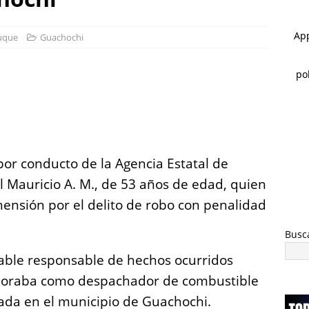
 ]
Arrestan a 6 y aseguran 100 gramos de cristal
ESTATAL
 ]
Clausura alcalde Marco Bonilla la Veraneada DIFertida 2026 en
uque
Guachochi
HIHUAHUA MARCO BONILLA
S
h
a
re
 por conducto de la Agencia Estatal de
úl Mauricio A. M., de 53 años de edad, quien
ensión por el delito de robo con penalidad
Busc
able responsable de hechos ocurridos
aboraba como despachador de combustible
cada en el municipio de Guachochi.