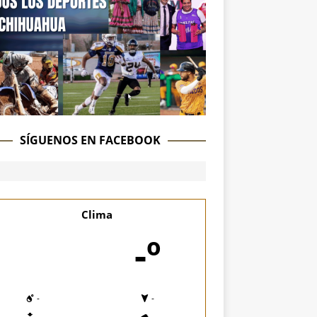
SÍGUENOS EN FACEBOOK
Clima
-º
-
-
-
-