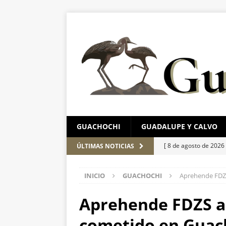
GUACHOCHI
GUADALUPE Y CALVO
[ 8 de agosto de 2026
ÚLTIMAS NOTICIAS
CHIHUAHUA MARC
INICIO
GUACHOCHI
Aprehende FDZ
[ 8 de agosto de 2026
[ 7 de agosto de 2026
Aprehende FDZS a
en Chihuahua
EST
cometido en Guac