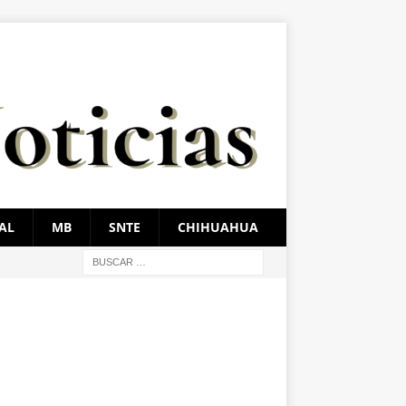
AL
MB
SNTE
CHIHUAHUA