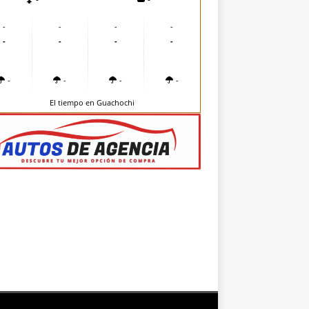
-
-
-
-
-
-
-
-
-
-
-
-
El tiempo en Guachochi