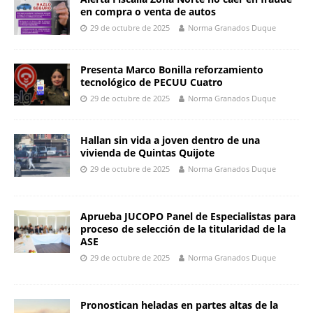
o
p
er
k
en compra o venta de autos
k
29 de octubre de 2025
Norma Granados Duque
Presenta Marco Bonilla reforzamiento
tecnológico de PECUU Cuatro
29 de octubre de 2025
Norma Granados Duque
Hallan sin vida a joven dentro de una
vivienda de Quintas Quijote
29 de octubre de 2025
Norma Granados Duque
Aprueba JUCOPO Panel de Especialistas para
proceso de selección de la titularidad de la
ASE
29 de octubre de 2025
Norma Granados Duque
Pronostican heladas en partes altas de la