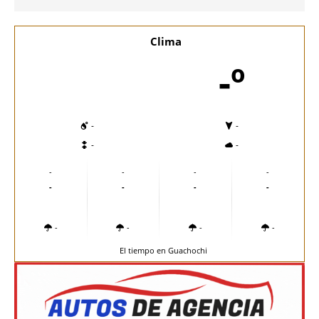
Clima
-º
-
-
-
-
-
-
-
-
-
-
-
-
-
-
-
-
El tiempo en Guachochi